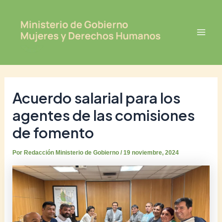
Ir
Post
Mai
al
navigation
Men
contenido
Acuerdo salarial para los
agentes de las comisiones
de fomento
Por
Redacción Ministerio de Gobierno
/
19 noviembre, 2024