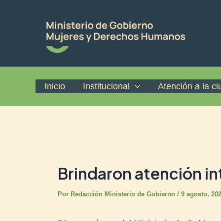
Ir
Post
al
navigation
contenido
Inicio
Institucional
Atención a la c
Brindaron atención in
Por
Redacción Ministerio de Gobierno
/
9 agosto, 20