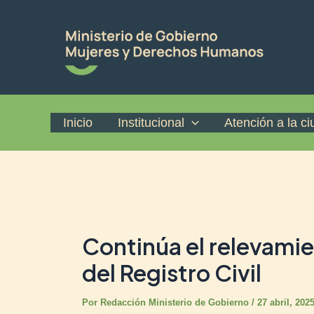
Ir
Post
al
navigation
contenido
Inicio
Institucional
Atención a la c
Continúa el relevamie
del Registro Civil
Por
Redacción Ministerio de Gobierno
/
27 abril, 202