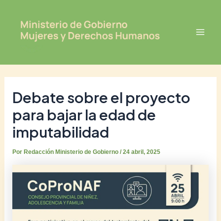
Ir
Post
Mai
al
navigation
Men
contenido
Debate sobre el proyecto
para bajar la edad de
imputabilidad
Por
Redacción Ministerio de Gobierno
/
24 abril, 2025