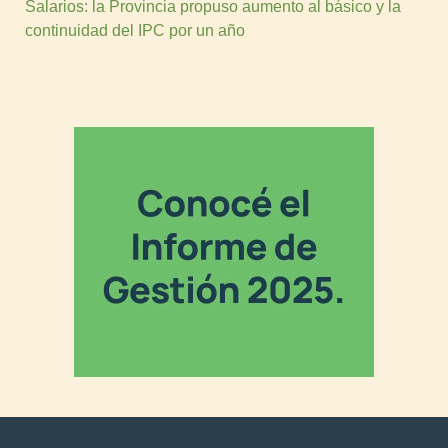
Salarios: la Provincia propuso aumento al básico y la
continuidad del IPC por un año