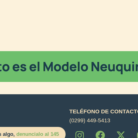
TELÉFONO DE CONTACT
(0299) 449-5413
I
F
X
s algo,
denuncialo al 145