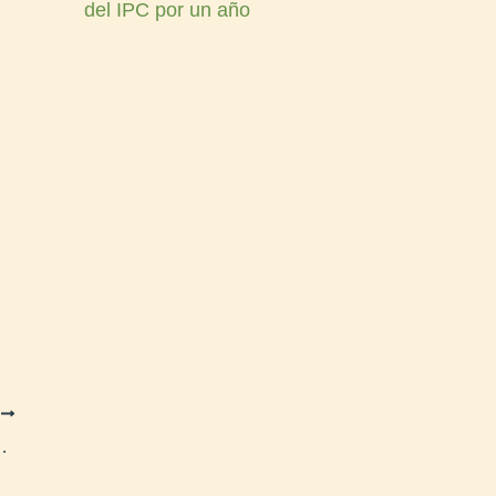
del IPC por un año
E
íctimas de tránsito y sus familias