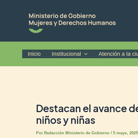
Ir
Post
al
navigation
contenido
Inicio
Institucional
Atención a la c
Destacan el avance d
niños y niñas
Por
Redacción Ministerio de Gobierno
/
5 mayo, 2025