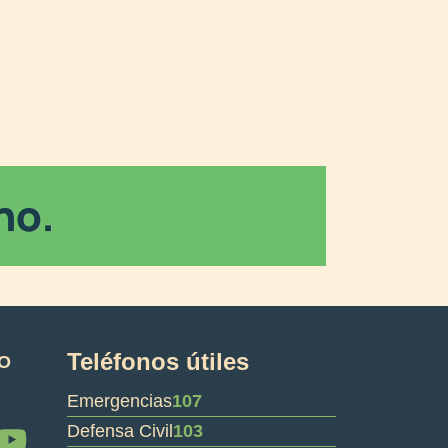
Teléfonos útiles
O
Emergencias
107
Y
Defensa Civil
103