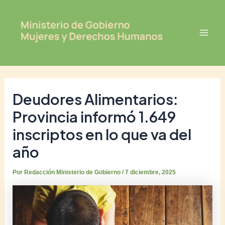
Ir
Post
Mai
al
navigation
Men
contenido
Deudores Alimentarios:
Provincia informó 1.649
inscriptos en lo que va del
año
Por
Redacción Ministerio de Gobierno
/
7 diciembre, 2025