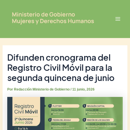
Ir
Post
Mai
al
navigation
Men
contenido
Difunden cronograma del
Registro Civil Móvil para la
segunda quincena de junio
Por
Redacción Ministerio de Gobierno
/
11 junio, 2026