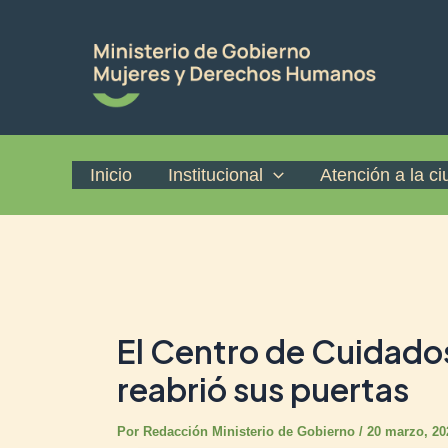
Ir
Post
al
navigation
contenido
Inicio
Institucional
Atención a la c
El Centro de Cuidados
reabrió sus puertas
Por
Redacción Ministerio de Gobierno
/
20 marzo, 20