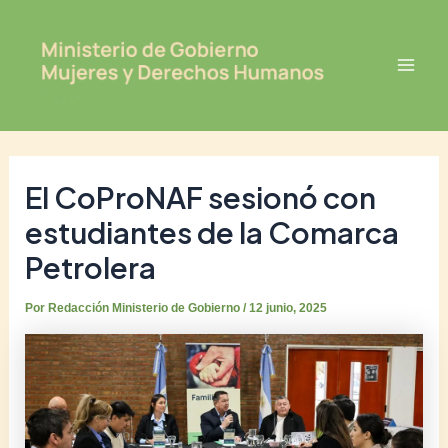
Ir
Post
Mai
al
navigation
Men
contenido
El CoProNAF sesionó con
estudiantes de la Comarca
Petrolera
Por
Redacción Ministerio de Gobierno
/
12 junio, 2025