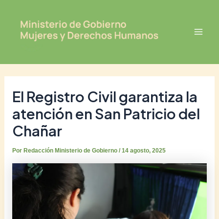
Ir
Post
Mai
al
navigation
Men
contenido
El Registro Civil garantiza la
atención en San Patricio del
Chañar
Por
Redacción Ministerio de Gobierno
/
14 agosto, 2025