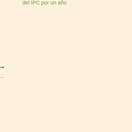
del IPC por un año
E
 Familias: encuentro por los derechos humanos