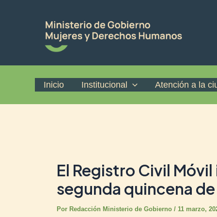
Ir
Post
al
navigation
contenido
Inicio
Institucional
Atención a la c
El Registro Civil Móvi
segunda quincena de
Por
Redacción Ministerio de Gobierno
/
11 marzo, 20