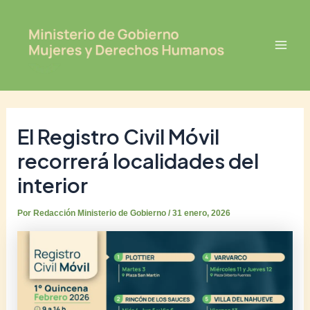
Ir
Post
Mai
al
navigation
Men
contenido
El Registro Civil Móvil
recorrerá localidades del
interior
Por
Redacción Ministerio de Gobierno
/
31 enero, 2026