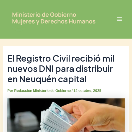
Ir
Post
Mai
al
navigation
Men
contenido
El Registro Civil recibió mil
nuevos DNI para distribuir
en Neuquén capital
Por
Redacción Ministerio de Gobierno
/
14 octubre, 2025