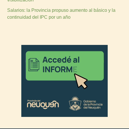
Salarios: la Provincia propuso aumento al básico y la
continuidad del IPC por un año