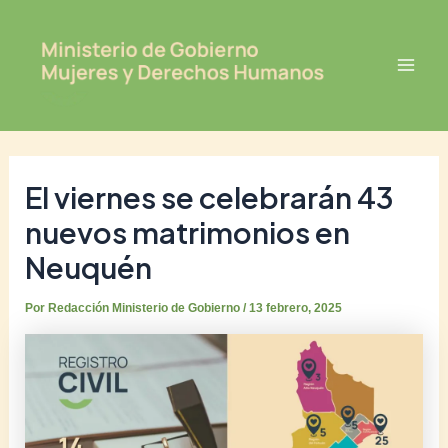
Ir
Post
Mai
al
navigation
Men
contenido
El viernes se celebrarán 43
nuevos matrimonios en
Neuquén
Por
Redacción Ministerio de Gobierno
/
13 febrero, 2025