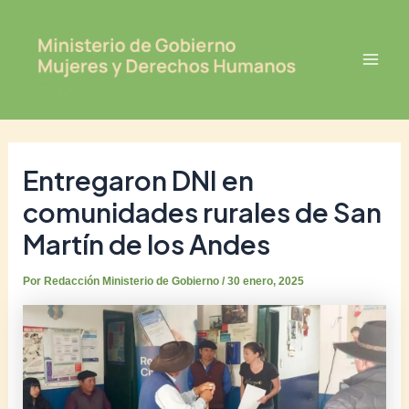
Ir
Post
Mai
al
navigation
Men
contenido
Entregaron DNI en
comunidades rurales de San
Martín de los Andes
Por
Redacción Ministerio de Gobierno
/
30 enero, 2025