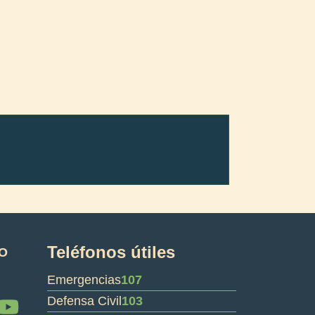
Teléfonos útiles
O
Emergencias
107
Y
Defensa Civil
103