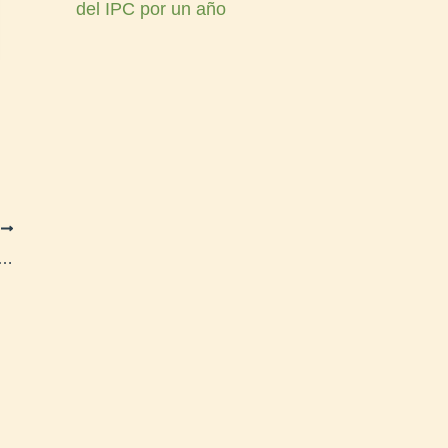
del IPC por un año
E
se reunió con Viales y presentó una nueva oferta salarial