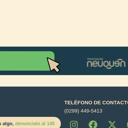
TELÉFONO DE CONTACT
(0299) 449-5413
I
F
X
s algo,
denuncialo al 145