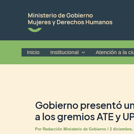
Ir
Post
al
navigation
contenido
Inicio
Institucional
Atención a la c
Gobierno presentó un
a los gremios ATE y 
Por
Redacción Ministerio de Gobierno
/
2 diciembre,