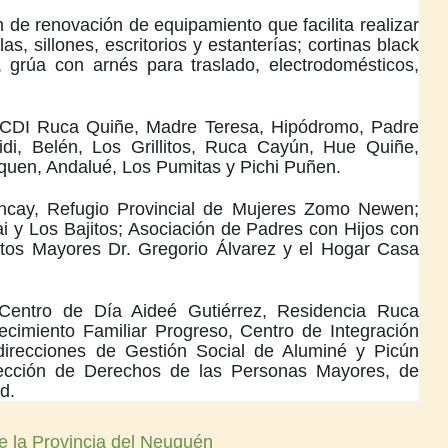
 de renovación de equipamiento que facilita realizar
as, sillones, escritorios y estanterías; cortinas black
 grúa con arnés para traslado, electrodomésticos,
os CDI Ruca Quiñe, Madre Teresa, Hipódromo, Padre
idi, Belén, Los Grillitos, Ruca Cayún, Hue Quiñe,
quen, Andalué, Los Pumitas y Pichi Puñen.
cay, Refugio Provincial de Mujeres Zomo Newen;
 y Los Bajitos; Asociación de Padres con Hijos con
ultos Mayores Dr. Gregorio Álvarez y el Hogar Casa
Centro de Día Aideé Gutiérrez, Residencia Ruca
cimiento Familiar Progreso, Centro de Integración
, direcciones de Gestión Social de Aluminé y Picún
otección de Derechos de las Personas Mayores, de
d.
e la Provincia del Neuquén