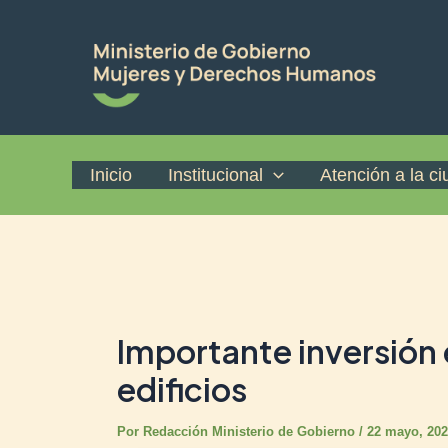
Ir
Post
al
navigation
contenido
Inicio
Institucional
Atención a la c
Importante inversión
edificios
Por
Redacción Ministerio de Gobierno
/
22 mayo, 20