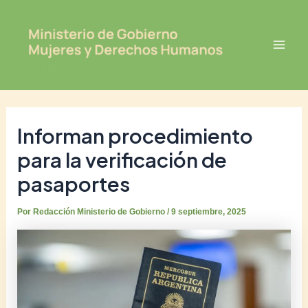
Ir
Post
Mai
al
navigation
Men
contenido
Informan procedimiento
para la verificación de
pasaportes
Por
Redacción Ministerio de Gobierno
/
9 septiembre, 2025