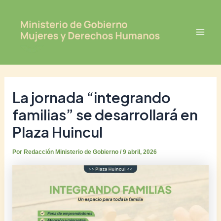
Ir
Post
Mai
al
navigation
Men
contenido
La jornada “integrando
familias” se desarrollará en
Plaza Huincul
Por
Redacción Ministerio de Gobierno
/
9 abril, 2026