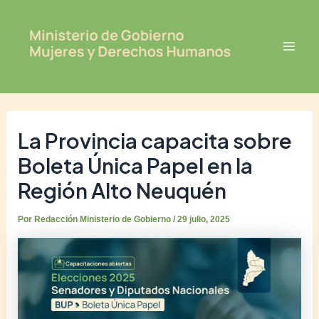
Ir
Post
Mai
al
navigation
Men
contenido
La Provincia capacita sobre
Boleta Única Papel en la
Región Alto Neuquén
Por
Redacción Ministerio de Gobierno
/
29 julio, 2025