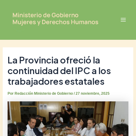
Ir
Post
Mai
al
navigation
Men
contenido
La Provincia ofreció la
continuidad del IPC a los
trabajadores estatales
Por
Redacción Ministerio de Gobierno
/
27 noviembre, 2025