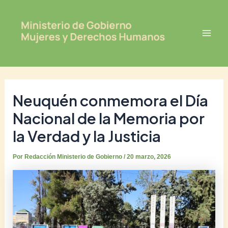
Ir
Post
Mai
al
navigation
Men
contenido
Neuquén conmemora el Día
Nacional de la Memoria por
la Verdad y la Justicia
Por
Redacción Ministerio de Gobierno
/
20 marzo, 2026