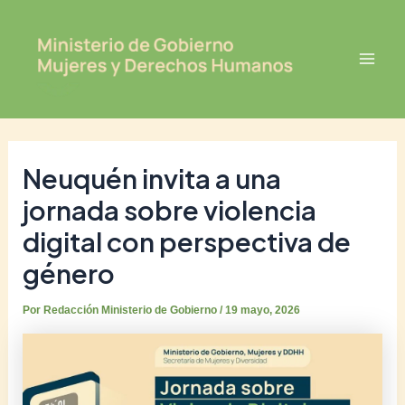
Ir
Post
Mai
al
navigation
Men
contenido
Neuquén invita a una
jornada sobre violencia
digital con perspectiva de
género
Por
Redacción Ministerio de Gobierno
/
19 mayo, 2026