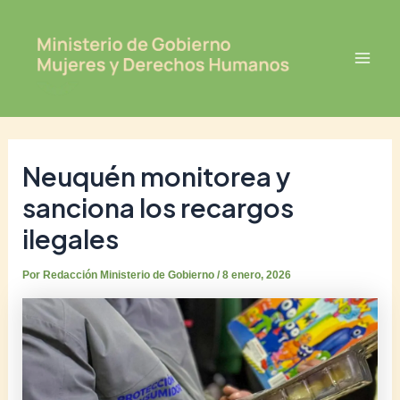
Ir
Post
Mai
al
navigation
Men
contenido
Neuquén monitorea y
sanciona los recargos
ilegales
Por
Redacción Ministerio de Gobierno
/
8 enero, 2026