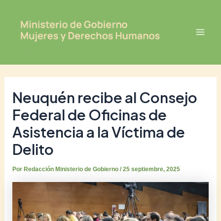
Ir
Post
Mai
al
navigation
Men
contenido
Neuquén recibe al Consejo
Federal de Oficinas de
Asistencia a la Víctima de
Delito
Por
Redacción Ministerio de Gobierno
/
25 septiembre, 2025