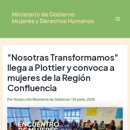
Ir
Post
Mai
al
navigation
Men
contenido
"Nosotras Transformamos"
llega a Plottier y convoca a
mujeres de la Región
Confluencia
Por
Redacción Ministerio de Gobierno
/
30 junio, 2026