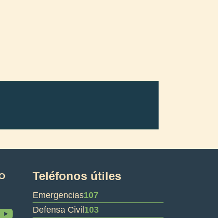
Teléfonos útiles
O
Emergencias
107
Y
Defensa Civil
103