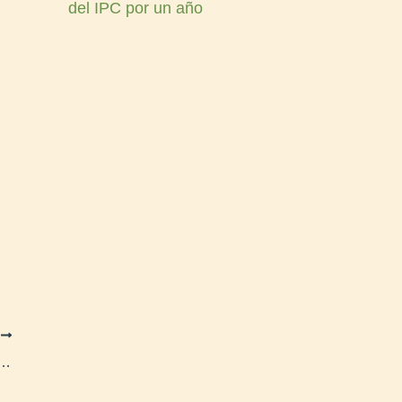
del IPC por un año
E
ento de seguridad al personal de la subsecretaría de Familia