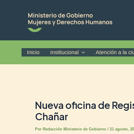
Ir
Post
al
navigation
contenido
Inicio
Institucional
Atención a la c
Nueva oficina de Regis
Chañar
Por
Redacción Ministerio de Gobierno
/
21 agosto, 2