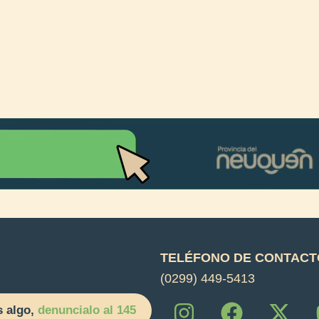
TELÉFONO DE CONTACT
(0299) 449-5413
I
F
X
s algo,
denuncialo al 145