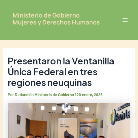
Ir
Post
Mai
al
navigation
Men
contenido
Presentaron la Ventanilla
Única Federal en tres
regiones neuquinas
Por
Redacción Ministerio de Gobierno
/
20 enero, 2025