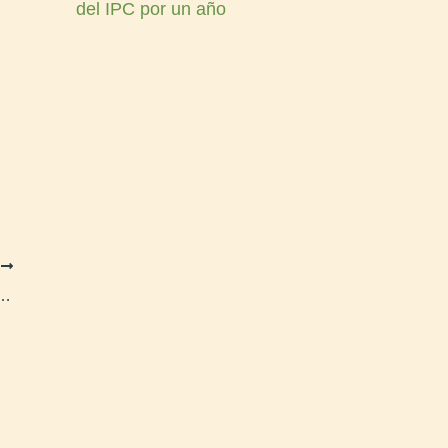
del IPC por un año
E
 ya tiene cronograma para la segunda quincena de mayo