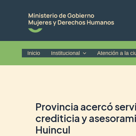
Ir
Post
al
navigation
contenido
Inicio
Institucional
Atención a la c
Provincia acercó serv
crediticia y asesoram
Huincul