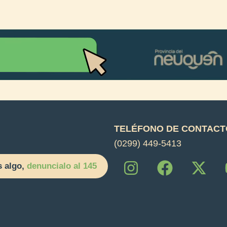
TELÉFONO DE CONTACT
(0299) 449-5413
I
F
X
s algo,
denuncialo al 145
n
a
-
s
c
t
t
e
w
a
b
i