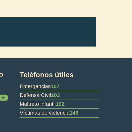
Teléfonos útiles
O
Emergencias
107
Y
Defensa Civil
103
o
Maltrato infantil
102
u
Víctimas de violencia
148
t
u