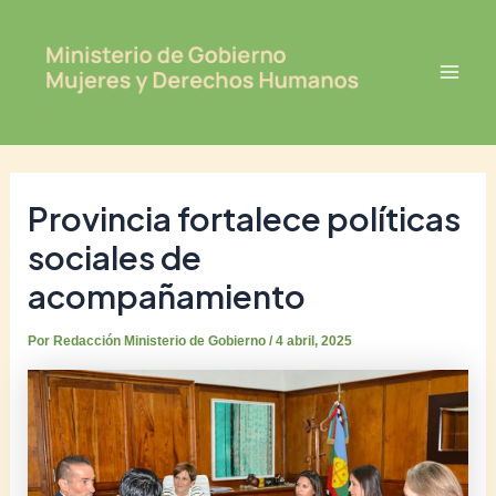
Ir
Post
Mai
al
navigation
Men
contenido
Provincia fortalece políticas
sociales de
acompañamiento
Por
Redacción Ministerio de Gobierno
/
4 abril, 2025