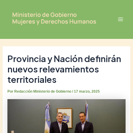
Ir
Post
Mai
al
navigation
Men
contenido
Provincia y Nación definirán
nuevos relevamientos
territoriales
Por
Redacción Ministerio de Gobierno
/
17 marzo, 2025