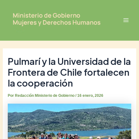
Ir
Post
Mai
al
navigation
Men
contenido
Pulmarí y la Universidad de la
Frontera de Chile fortalecen
la cooperación
Por
Redacción Ministerio de Gobierno
/
16 enero, 2026