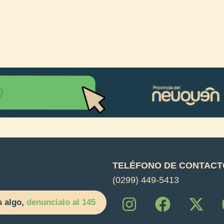
TELÉFONO DE CONTACT
(0299) 449-5413
I
F
X
s algo,
denuncialo al 145
n
a
-