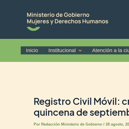
Ir
Post
al
navigation
contenido
Inicio
Institucional
Atención a la c
Registro Civil Móvil:
quincena de septiem
Por
Redacción Ministerio de Gobierno
/
28 agosto, 2