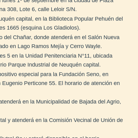
el lunes 1º de septiembre en la ciudad de Plaza
na 308, Lote 6, calle Leloir S/N.
uquén capital, en la Biblioteca Popular Pehuén del
nes 1665 (esquina Los Gladiolos).
cio del Chañar, donde atenderá en el Salón Nueva
cado en Lago Ramos Mejía y Cerro Wayle.
rnes 5 en la Unidad Penitenciaria N°11, ubicada
rrio Parque Industrial de Neuquén capital.
spositivo especial para la Fundación Seno, en
 Eugenio Perticone 55. El horario de atención en
 atenderá en la Municipalidad de Bajada del Agrio,
tal y atenderá en la Comisión Vecinal de Unión de