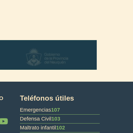
Teléfonos útiles
O
Emergencias
107
Y
Defensa Civil
103
o
Maltrato infantil
102