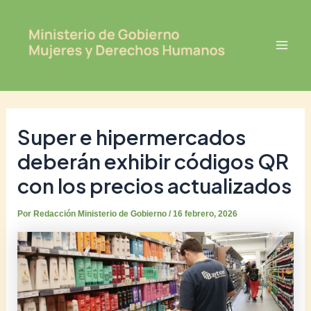
Ir
Post
Mai
al
navigation
Men
contenido
Super e hipermercados
deberán exhibir códigos QR
con los precios actualizados
Por
Redacción Ministerio de Gobierno
/
16 febrero, 2026