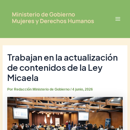
Ir
Post
Mai
al
navigation
Men
contenido
Trabajan en la actualización
de contenidos de la Ley
Micaela
Por
Redacción Ministerio de Gobierno
/
4 junio, 2026