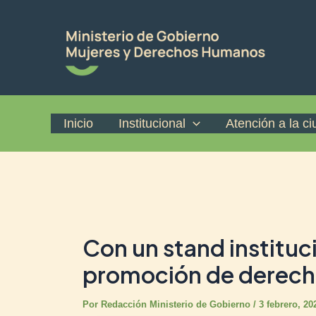
Ir
Post
al
navigation
contenido
Inicio
Institucional
Atención a la c
Con un stand instituci
promoción de derec
Por
Redacción Ministerio de Gobierno
/
3 febrero, 20