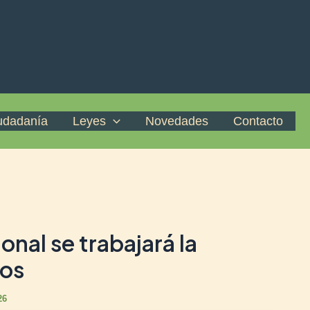
iudadanía
Leyes
Novedades
Contacto
onal se trabajará la
hos
26