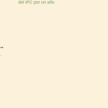
del IPC por un año
E
 en la Fiesta Nacional de la Confluencia