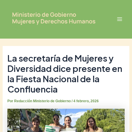
Ir
Post
Mai
al
navigation
Men
contenido
La secretaría de Mujeres y
Diversidad dice presente en
la Fiesta Nacional de la
Confluencia
Por
Redacción Ministerio de Gobierno
/
4 febrero, 2026