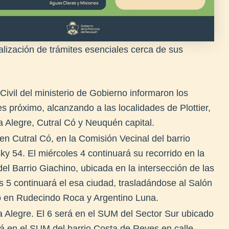
realización de trámites esenciales cerca de sus
Civil del ministerio de Gobierno informaron los
es próximo, alcanzando a las localidades de Plottier,
a Alegre, Cutral Có y Neuquén capital.
3 en Cutral Có, en la Comisión Vecinal del barrio
y 54. El miércoles 4 continuará su recorrido en la
del Barrio Giachino, ubicada en la intersección de las
s 5 continuará el esa ciudad, trasladándose al Salón
do en Rudecindo Roca y Argentino Luna.
ta Alegre. El 6 será en el SUM del Sector Sur ubicado
rá en el SUM del barrio Costa de Reyes en calle