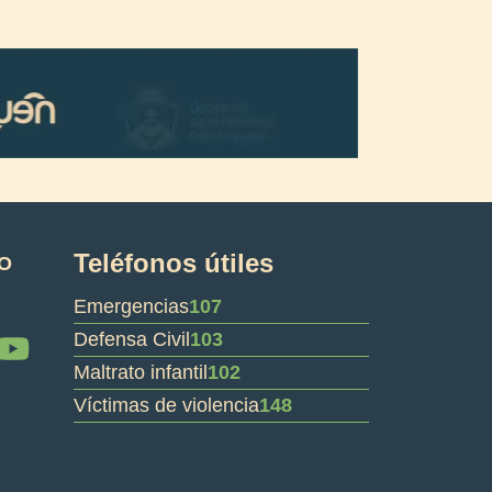
Teléfonos útiles
O
Emergencias
107
Y
Defensa Civil
103
o
Maltrato infantil
102
u
Víctimas de violencia
148
t
u