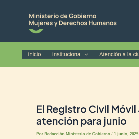
Ir
Post
al
navigation
contenido
Inicio
Institucional
Atención a la c
El Registro Civil Móv
atención para junio
Por
Redacción Ministerio de Gobierno
/
1 junio, 2025