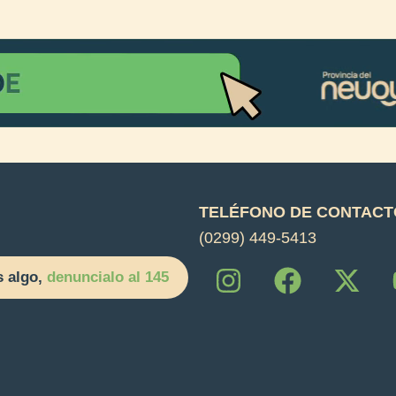
TELÉFONO DE CONTACT
(0299) 449-5413
I
F
X
s algo,
denuncialo al 145
n
a
-
s
c
t
t
e
w
a
b
i