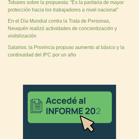
Tobares sobre la propuesta: “Es la paritaria de mayor
protección hacia los trabajadores a nivel nacional”
En el Día Mundial contra la Trata de Personas,
Neuquén realizó actividades de concientización y
visibilización
Salarios: la Provincia propuso aumento al básico y la
continuidad del IPC por un año