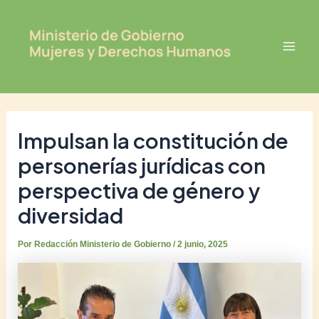
Ir
Post
Mai
al
navigation
Men
contenido
Impulsan la constitución de
personerías jurídicas con
perspectiva de género y
diversidad
Por
Redacción Ministerio de Gobierno
/
2 junio, 2025