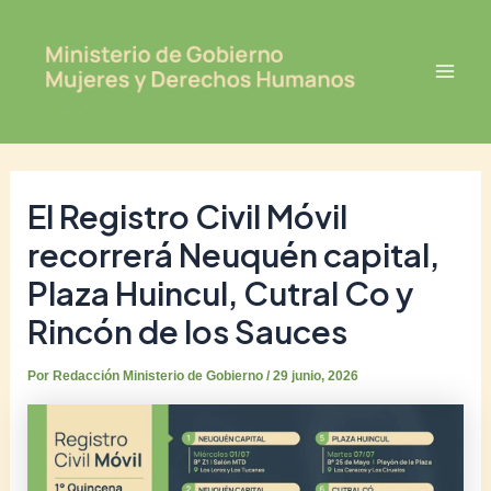
Ir
Post
Mai
al
navigation
Men
contenido
El Registro Civil Móvil
recorrerá Neuquén capital,
Plaza Huincul, Cutral Co y
Rincón de los Sauces
Por
Redacción Ministerio de Gobierno
/
29 junio, 2026