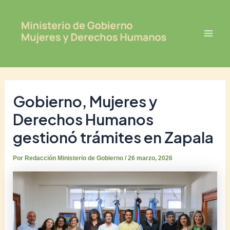
Ir
Post
Mai
al
navigation
Men
contenido
Gobierno, Mujeres y
Derechos Humanos
gestionó trámites en Zapala
Por
Redacción Ministerio de Gobierno
/
26 marzo, 2026