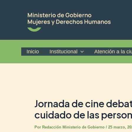
Ir
Post
al
navigation
contenido
Inicio
Institucional
Atención a la c
Jornada de cine debat
cuidado de las person
Por
Redacción Ministerio de Gobierno
/
25 marzo, 20