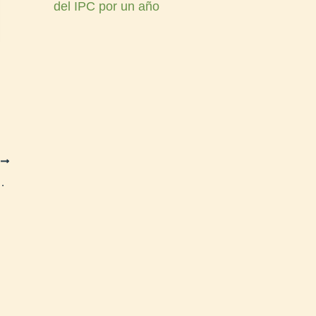
del IPC por un año
E
 gestionó trámites en Zapala