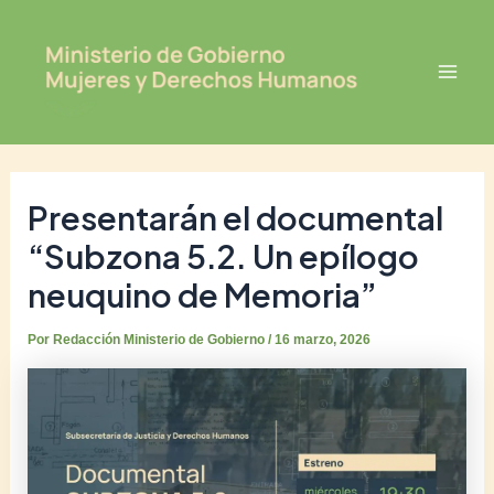
Ir
Post
Mai
al
navigation
Men
contenido
Presentarán el documental
“Subzona 5.2. Un epílogo
neuquino de Memoria”
Por
Redacción Ministerio de Gobierno
/
16 marzo, 2026