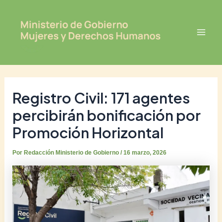
Ir
Post
Mai
al
navigation
Men
contenido
Registro Civil: 171 agentes
percibirán bonificación por
Promoción Horizontal
Por
Redacción Ministerio de Gobierno
/
16 marzo, 2026