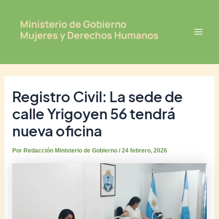
Ir
Post
Mai
al
navigation
Men
contenido
Registro Civil: La sede de
calle Yrigoyen 56 tendrá
nueva oficina
Por
Redacción Ministerio de Gobierno
/
24 febrero, 2026